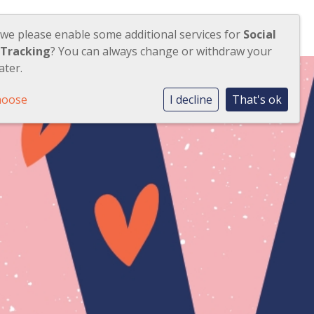
CONTACT
ONS SCHOOLGEBOUW
 we please enable some additional services for
Social
 Tracking
? You can always change or withdraw your
ater.
hoose
I decline
That's ok