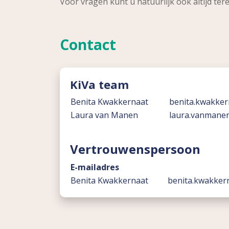
Voor vragen kunt u natuurlijk ook altijd tere
Contact
KiVa team
Benita Kwakkernaat
benita.kwakke
Laura van Manen
laura.vanmane
Vertrouwenspersoon
E-mailadres
Benita Kwakkernaat
benita.kwakker