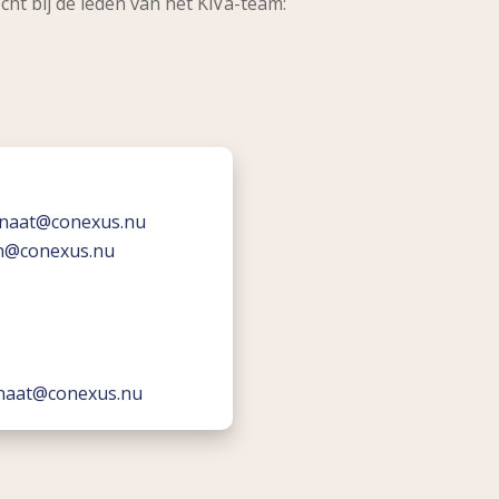
cht bij de leden van het KiVa-team:
rnaat@conexus.nu
n@conexus.nu
naat@conexus.nu