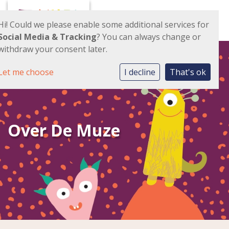
Toggl
Hi! Could we please enable some additional services for
Social Media & Tracking
? You can always change or
withdraw your consent later.
Let me choose
I decline
That's ok
Over De Muze