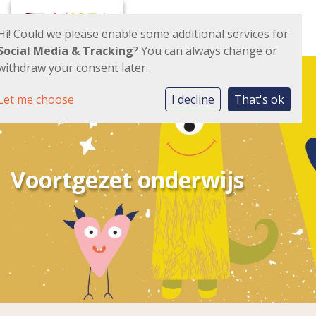
Toggl
Hi! Could we please enable some additional services for
Social Media & Tracking
? You can always change or
withdraw your consent later.
Let me choose
I decline
That's ok
Voortgezet onderwijs