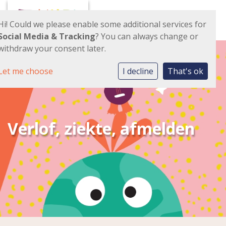
Toggl
Hi! Could we please enable some additional services for
Social Media & Tracking
? You can always change or
withdraw your consent later.
Let me choose
I decline
That's ok
Verlof, ziekte, afmelden