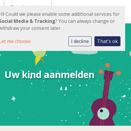
Toggl
Hi! Could we please enable some additional services for
Social Media & Tracking
? You can always change or
withdraw your consent later.
Let me choose
I decline
That's ok
Uw kind aanmelden