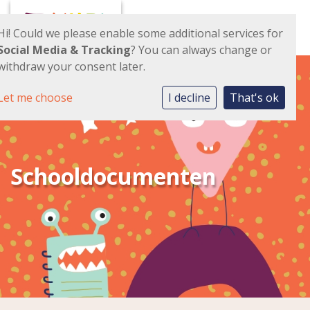
Toggl
Hi! Could we please enable some additional services for
Social Media & Tracking
? You can always change or
withdraw your consent later.
Let me choose
I decline
That's ok
Schooldocumenten