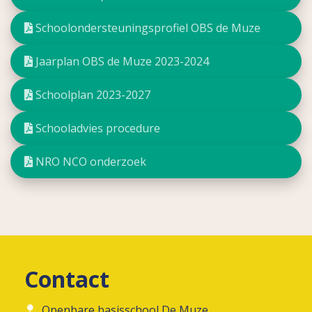
Schoolondersteuningsprofiel OBS de Muze
Jaarplan OBS de Muze 2023-2024
Schoolplan 2023-2027
Schooladvies procedure
NRO NCO onderzoek
Contact
Openbare basisschool De Muze